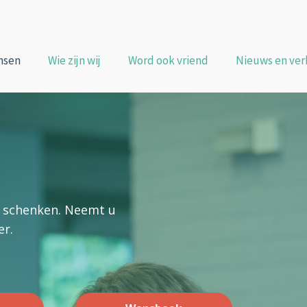
nsen
Wie zijn wij
Word ook vriend
Nieuws en ver
ts schenken. Neemt u
er.