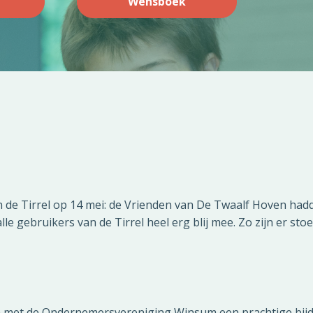
Wensboek
van de Tirrel op 14 mei: de Vrienden van De Twaalf Hoven ha
alle gebruikers van de Tirrel heel erg blij mee. Zo zijn er st
t de Ondernemersvereniging Winsum een prachtige bijdrage