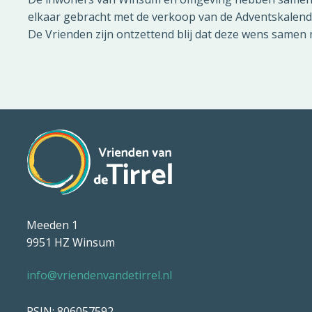
elkaar gebracht met de verkoop van de Adventskalender
De Vrienden zijn ontzettend blij dat deze wens same
Meeden 1
9951 HZ Winsum
info@vriendenvandetirrel.nl
RSIN: 806057592