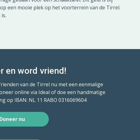
op een mooie plek op het voorterrein van de Tirrel.
is.
r en word vriend!
Vrienden van de Tirrel nu met een eenmalige
oneer online via Ideal of doe een handmatige
ng op IBAN: NL 11 RABO 0316069604
Doneer nu