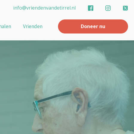
info@vriendenvandetirrel.nl
halen
Vrienden
Doneer nu