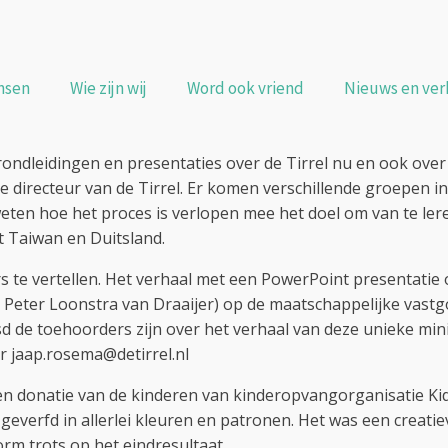
nsen
Wie zijn wij
Word ook vriend
Nieuws en ver
ondleidingen en presentaties over de Tirrel nu en ook over
directeur van de Tirrel. Er komen verschillende groepen in 
ten hoe het proces is verlopen mee het doel om van te lere
t Taiwan en Duitsland.
s te vertellen. Het verhaal met een PowerPoint presentatie o
eter Loonstra van Draaijer) op de maatschappelijke vastgo
sd de toehoorders zijn over het verhaal van deze unieke mi
 jaap.rosema@detirrel.nl
een donatie van de kinderen van kinderopvangorganisatie Ki
erfd in allerlei kleuren en patronen. Het was een creatieve 
rm trots op het eindresultaat.