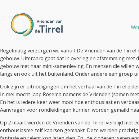
We
Regelmatig verzorgen we vanuit De Vrienden van de Tirrel r
gebouw. Uiteraard gaat dat in overleg en afstemming met de 
gebouw met haar mini-samenleving. En mensen die willen we
langs en ook uit het buitenland. Onder andere een groep ui
Ook zijn er uitnodigingen om het verhaal van de Tirrel elder
In mei mocht Jaap Rosema namens de Vrienden (samen met P
En het is iedere keer weer mooi hoe enthousiast en verbaa
Aanvragen voor rondleidingen kunnen worden gemaild naar
Op 2 maart werden de Vrienden van de Tirrel verblijd met 
enthousiasme zelf kaarsen gemaakt. Deze werden prachtig gev
fantasie en talent kon laten zien. En…de kinderen waren eno