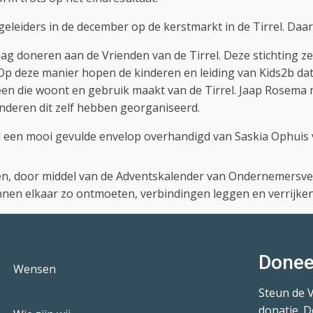
leiders in de december op de kerstmarkt in de Tirrel. Daa
aag doneren aan de Vrienden van de Tirrel. Deze stichting zet
n. Op deze manier hopen de kinderen en leiding van Kids2b
reen die woont en gebruik maakt van de Tirrel. Jaap Rosema
kinderen dit zelf hebben georganiseerd.
el een mooi gevulde envelop overhandigd van Saskia Ophuis 
n, door middel van de Adventskalender van Ondernemersver
unnen elkaar zo ontmoeten, verbindingen leggen en verrijken
Donee
Wensen
Steun de 
donatie. D